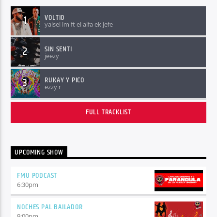
VOLTIO
1
yaisel lm ft el alfa ek jefe
SIN SENTI
2
jeezy
RUKAY Y PICO
3
ezzy r
FULL TRACKLIST
UPCOMING SHOW
FMU PODCAST
6:30
pm
NOCHES PAL BAILADOR
9:00
pm