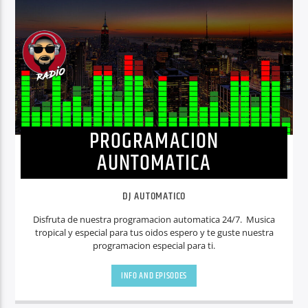
CURRENT TRACK
OUT OF MY HEAD [RADIO EDIT]
TOM ORLANDO
PROGRAMACION
EDIFICANDO TUS SENTIDOS AUDITIVOS
AUNTOMATICA
DJ AUTOMATICO
Disfruta de nuestra programacion automatica 24/7. Musica
tropical y especial para tus oidos espero y te guste nuestra
programacion especial para ti.
INFO AND EPISODES