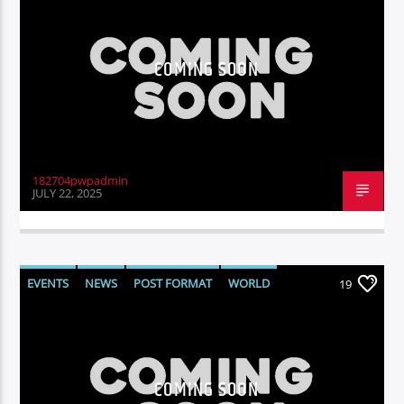
CURRENT TRACK
CLAIR OBSCUR
A VIRTUAL FRIEND
COMING SOON
182704pwpadmin
EDIFICANDO TUS SENTIDOS AUDITIVOS
JULY 22, 2025
EVENTS
NEWS
POST FORMAT
WORLD
19
COMING SOON