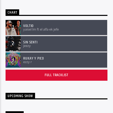
CHART
VOLTIO
1
yaisel lm ft el alfa ek jefe
SIN SENTI
2
jeezy
RUKAY Y PICO
3
ezzy r
FULL TRACKLIST
UPCOMING SHOW