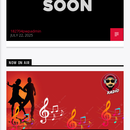
182704pwpadmin
JULY 22, 2025
NOW ON AIR